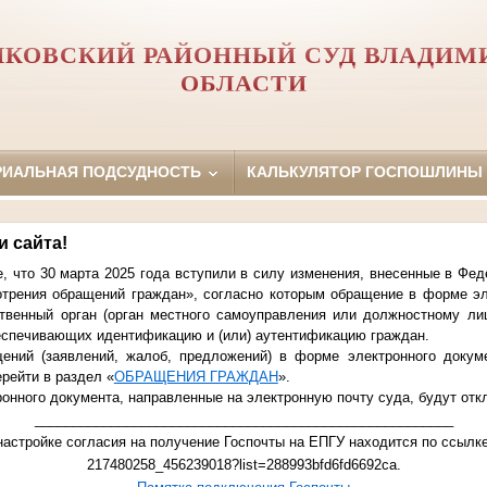
КОВСКИЙ РАЙОННЫЙ СУД ВЛАДИМ
ОБЛАСТИ
РИАЛЬНАЯ ПОДСУДНОСТЬ
КАЛЬКУЛЯТОР ГОСПОШЛИНЫ
 сайта!
о 30 марта 2025 года вступили в силу изменения, внесенные в Феде
трения обращений граждан», согласно которым обращение в форме эл
твенный орган (орган местного самоуправления или должностному ли
спечивающих идентификацию и (или) аутентификацию граждан.
й (заявлений, жалоб, предложений) в форме электронного докуме
рейти в раздел «
ОБРАЩЕНИЯ ГРАЖДАН
».
ного документа, направленные на электронную почту суда, будут отк
_______________________________________________________
астройке согласия на получение Госпочты на ЕПГУ находится по ссылке: 
217480258_456239018?list=288993bfd6fd6692ca.