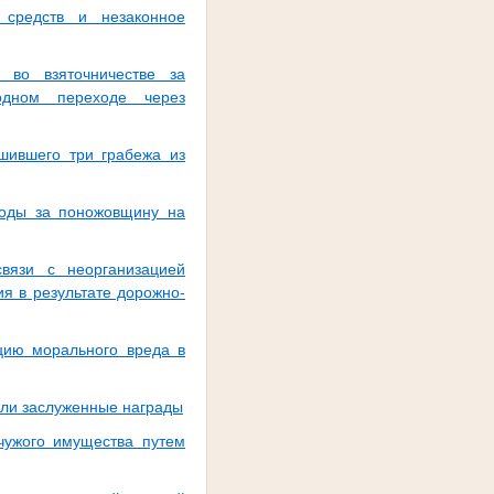
 средств и незаконное
 во взяточничестве за
одном переходе через
шившего три грабежа из
боды за поножовщину на
вязи с неорганизацией
я в результате дорожно-
цию морального вреда в
или заслуженные награды
чужого имущества путем