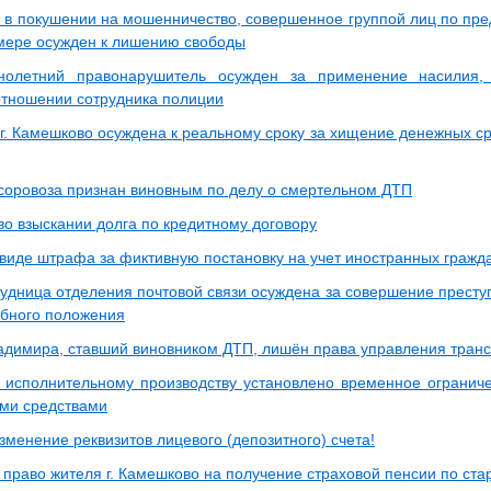
в покушении на мошенничество, совершенное группой лиц по пред
мере осужден к лишению свободы
нолетний правонарушитель осужден за применение насилия,
 отношении сотрудника полиции
г. Камешково осуждена к реальному сроку за хищение денежных ср
соровоза признан виновным по делу о смертельном ДТП
во взыскании долга по кредитному договору
 виде штрафа за фиктивную постановку на учет иностранных гражд
удница отделения почтовой связи осуждена за совершение престу
ебного положения
ладимира, ставший виновником ДТП, лишён права управления тран
 исполнительному производству установлено временное огранич
ми средствами
менение реквизитов лицевого (депозитного) счета!
право жителя г. Камешково на получение страховой пенсии по ста