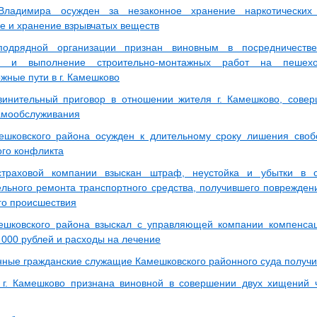
Владимира осужден за незаконное хранение наркотических
е и хранение взрывчатых веществ
подрядной организации признан виновным в посредничестве
ию и выполнение строительно-монтажных работ на пешех
жные пути в г. Камешково
инительный приговор в отношении жителя г. Камешково, совер
амообслуживания
ешковского района осужден к длительному сроку лишения сво
ого конфликта
траховой компании взыскан штраф, неустойка и убытки в с
ельного ремонта транспортного средства, получившего повреждени
го происшествия
ешковского района взыскал с управляющей компании компенса
 000 рублей и расходы на лечение
нные гражданские служащие Камешковского районного суда получ
г. Камешково признана виновной в совершении двух хищений 