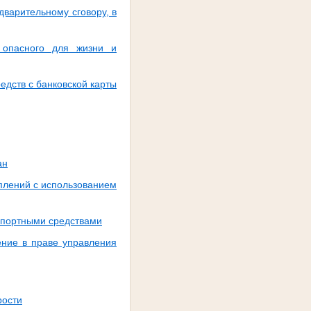
варительному сговору, в
 опасного для жизни и
едств с банковской карты
ан
плений с использованием
спортными средствами
ение в праве управления
рости