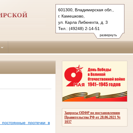
601300, Владимирская обл.,
ИРСКОЙ
г. Камешково,
ул. Карла Либкнехта, д. 3
Тел.: (49248) 2-14-51
kameshkovsky.wld@sudrf.ru
развернуть
Запросы ОПФР по постановлению
Правительства РФ от 28.06.2021 №
1037
 постоянные протечки в