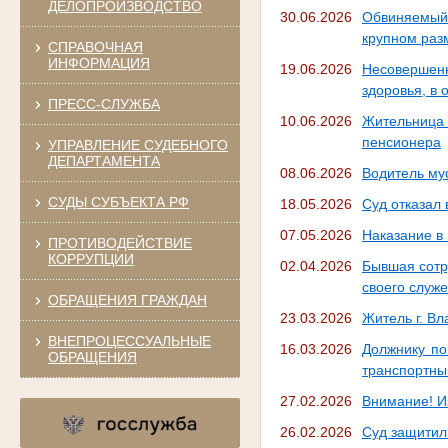
ДЕЛОПРОИЗВОДСТВО
30.06.2026
Обвиняемый 
крупном раз
СПРАВОЧНАЯ
ИНФОРМАЦИЯ
19.06.2026
Несовершен
здоровья, в
ПРЕСС-СЛУЖБА
10.06.2026
Жительница 
пенсионера
УПРАВЛЕНИЕ СУДЕБНОГО
ДЕПАРТАМЕНТА
08.06.2026
Водитель му
СУДЫ СУБЪЕКТА РФ
18.05.2026
Суд отказал 
07.05.2026
Наказание в
ПРОТИВОДЕЙСТВИЕ
КОРРУПЦИИ
02.04.2026
Бывшая сотр
своего служ
ОБРАЩЕНИЯ ГРАЖДАН
23.03.2026
Житель г. В
ВНЕПРОЦЕССУАЛЬНЫЕ
16.03.2026
Должнику по
ОБРАЩЕНИЯ
транспортны
27.02.2026
Внимание! Из
26.02.2026
Суд защитил 