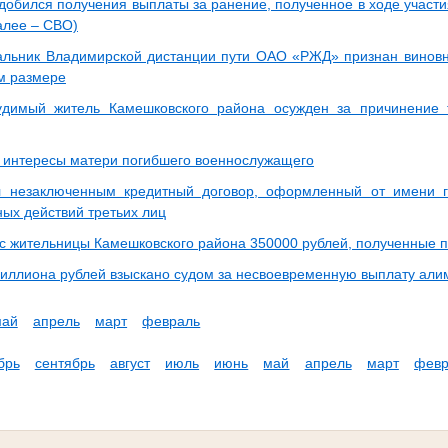
добился получения выплаты за ранение, полученное в ходе участи
алее – СВО)
льник Владимирской дистанции пути ОАО «РЖД» признан виновн
м размере
удимый житель Камешковского района осужден за причинение 
 интересы матери погибшего военнослужащего
л незаключенным кредитный договор, оформленный от имени г
ых действий третьих лиц
 с жительницы Камешковского района 350000 рублей, полученные п
иллиона рублей взыскано судом за несвоевременную выплату али
май
апрель
март
февраль
брь
сентябрь
август
июль
июнь
май
апрель
март
февр